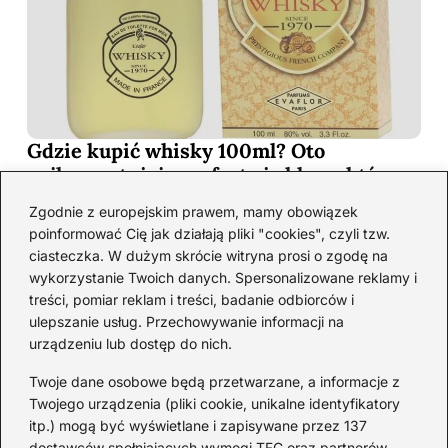
Gdzie kupić whisky 100ml? Oto
najkorzystniejsze oferty i sklepy, które
musisz poznać!
Zgodnie z europejskim prawem, mamy obowiązek
2026-06-26
poinformować Cię jak działają pliki "cookies", czyli tzw.
ciasteczka. W dużym skrócie witryna prosi o zgodę na
wykorzystanie Twoich danych. Spersonalizowane reklamy i
Kategorie
treści, pomiar reklam i treści, badanie odbiorców i
ulepszanie usług. Przechowywanie informacji na
urządzeniu lub dostęp do nich.
Koktajle
(128)
Likier
(10)
Twoje dane osobowe będą przetwarzane, a informacje z
Piwo
(28)
Twojego urządzenia (pliki cookie, unikalne identyfikatory
itp.) mogą być wyświetlane i zapisywane przez 137
Porady
(66)
dostawców spełniających wymogi TFC oraz partnerów