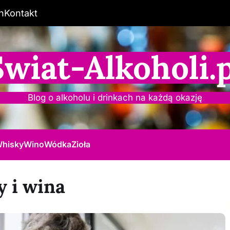
n
Kontakt
Świat-Alkoholi.p
Blog o alkoholu i drinkach na każdą okazję
hisky
Wino
Wódka
Zioła
y i wina