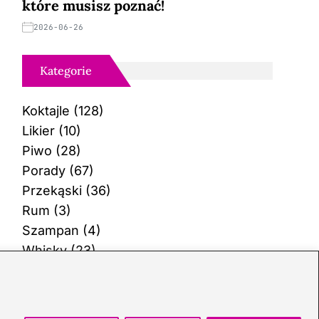
które musisz poznać!
2026-06-26
Kategorie
Koktajle
(128)
Likier
(10)
Piwo
(28)
Porady
(67)
Przekąski
(36)
Rum
(3)
Szampan
(4)
Whisky
(23)
Wino
(12)
Wódka
(113)
Zioła
(40)