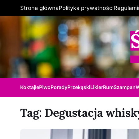
Strona główna
Polityka prywatności
Regulami
Koktajle
Piwo
Porady
Przekąski
Likier
Rum
Szampan
W
Tag:
Degustacja whisk