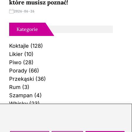
które musisz poznać!
2026-06-26
Kategorie
Koktajle
(128)
Likier
(10)
Piwo
(28)
Porady
(66)
Przekąski
(36)
Rum
(3)
Szampan
(4)
Whisky
(23)
Wino
(12)
Wódka
(113)
Zioła
(38)