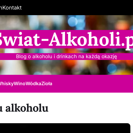
n
Kontakt
Świat-Alkoholi.p
Blog o alkoholu i drinkach na każdą okazję
hisky
Wino
Wódka
Zioła
 alkoholu