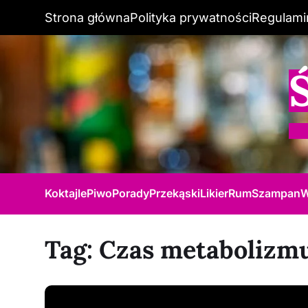
Strona główna
Polityka prywatności
Regulami
Koktajle
Piwo
Porady
Przekąski
Likier
Rum
Szampan
W
Tag:
Czas metabolizmu