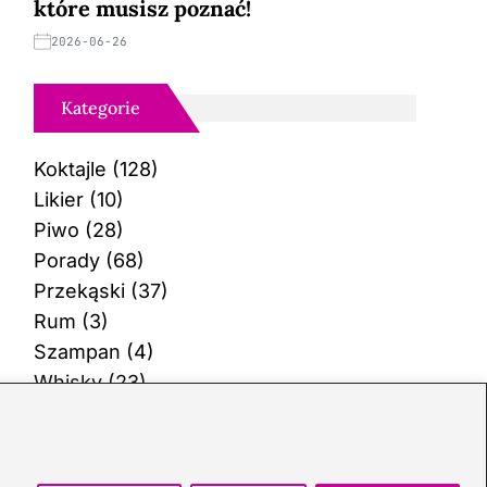
które musisz poznać!
2026-06-26
Kategorie
Koktajle
(128)
Likier
(10)
Piwo
(28)
Porady
(68)
Przekąski
(37)
Rum
(3)
Szampan
(4)
Whisky
(23)
Wino
(12)
Wódka
(113)
Zioła
(40)