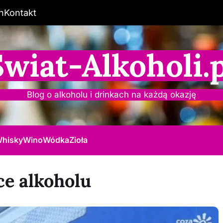
n
Kontakt
Świat-Alkoholi.p
Blog o alkoholu i drinkach na każdą okazję
hisky
Wino
Wódka
Zioła
ce alkoholu