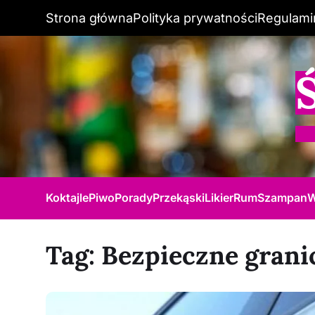
Strona główna
Polityka prywatności
Regulami
Koktajle
Piwo
Porady
Przekąski
Likier
Rum
Szampan
W
Tag:
Bezpieczne grani