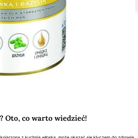
 Oto, co warto wiedzieć!
a kojarzona z kuchnią włoską, może okazać się kluczem do zdrowia