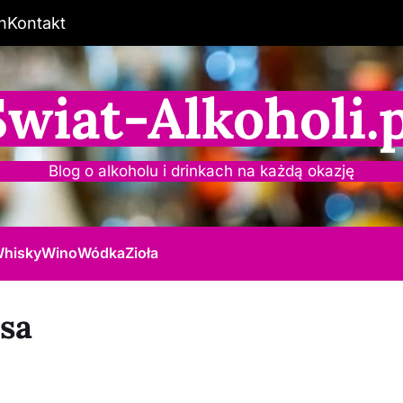
n
Kontakt
Świat-Alkoholi.p
Blog o alkoholu i drinkach na każdą okazję
hisky
Wino
Wódka
Zioła
psa