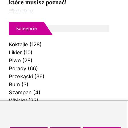
które musisz poznać!
2026-06-26
Kategorie
Koktajle
(128)
Likier
(10)
Piwo
(28)
Porady
(66)
Przekąski
(36)
Rum
(3)
Szampan
(4)
Whisky
(23)
Wino
(12)
Wódka
(113)
Zioła
(38)