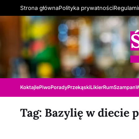
Strona główna
Polityka prywatności
Regulami
Koktajle
Piwo
Porady
Przekąski
Likier
Rum
Szampan
W
Tag:
Bazylię w diecie 