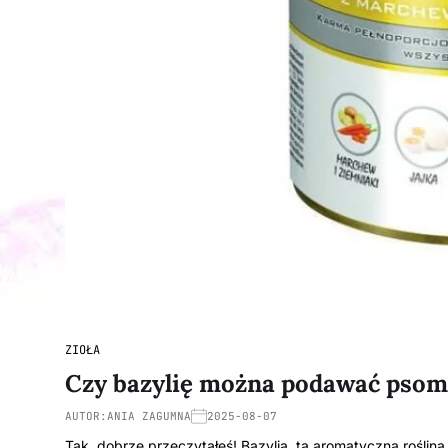
ZIOŁA
Czy bazylię można podawać psom?
AUTOR:
ANIA ZAGUMNA
2025-08-07
Tak, dobrze przeczytałeś! Bazylia, ta aromatyczna roślin