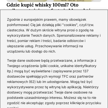
Gdzie kupić whisky 100ml? Oto
najkorzystniejsze oferty i sklepy, które
musisz poznać!
Zgodnie z europejskim prawem, mamy obowiązek
2026-06-26
poinformować Cię jak działają pliki "cookies", czyli tzw.
ciasteczka. W dużym skrócie witryna prosi o zgodę na
wykorzystanie Twoich danych. Spersonalizowane reklamy i
Kategorie
treści, pomiar reklam i treści, badanie odbiorców i
ulepszanie usług. Przechowywanie informacji na
urządzeniu lub dostęp do nich.
Koktajle
(128)
Likier
(10)
Twoje dane osobowe będą przetwarzane, a informacje z
Piwo
(28)
Twojego urządzenia (pliki cookie, unikalne identyfikatory
itp.) mogą być wyświetlane i zapisywane przez 137
Porady
(68)
dostawców spełniających wymogi TFC oraz partnerów
Przekąski
(37)
reklamowych (62) lub im udostępniane. Mogą też być
Rum
(3)
wykorzystywane przez tę witrynę lub aplikację. Niektórzy
Szampan
(4)
dostawcy mogę przetwarzać Twoje dane osobowe na
podstawie uzasadnionego interesu. Możesz się na to nie
Whisky
(23)
zgodzić nie akceptując zgody poprzez kliknięcie przycisku
Wino
(12)