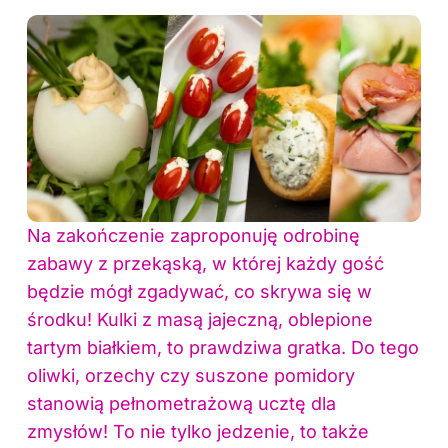
Na zakończenie zaproponuję odrobinę
zabawy z przekąską, w której każdy gość
będzie mógł zgadywać, co skrywa się w
środku! Kulki z masą jajeczną, oblepione
tartym białkiem, to prawdziwa gratka. Do tego
oliwki, orzechy czy suszone pomidory
stanowią pełnometrażową ucztę dla
zmysłów! To nie tylko jedzenie, to także