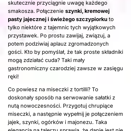
skutecznie przyciągnie uwagę każdego
smakosza. Połączenie
szynki, kremowej
pasty jajecznej i świeżego szczypiorku
to
tylko niektóre z tajemnic tych wyjątkowych
przystawek. Po prostu zawijaj, związuj, a
potem podziwiaj aplauz zgromadzonych
gości. Kto by pomyślał, że tak proste składniki
mogą zdziałać cuda? Taki mały
gastronomiczny czarodziej zawsze w zasięgu
ręki!
Co powiesz na miseczki z tortilli? To
doskonały sposób na serwowanie sałatki z
nutą nowoczesności. Przygotuj chrupiące
miseczki, a następnie wypełnij je połączeniem
jajek, szynki, ogórków i majonezu. Taka
elegancja na talerzu sprawia, że danie jest nie