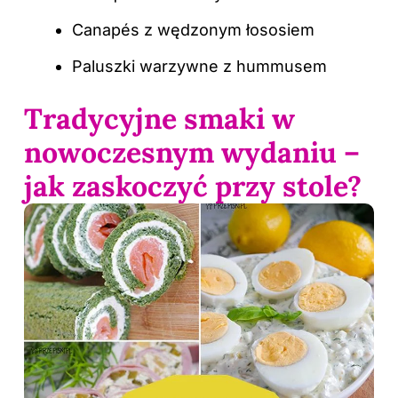
Canapés z wędzonym łososiem
Paluszki warzywne z hummusem
Tradycyjne smaki w
nowoczesnym wydaniu –
jak zaskoczyć przy stole?