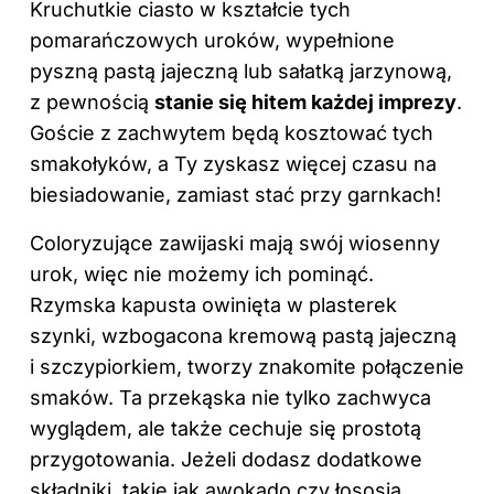
Kruchutkie ciasto w kształcie tych
pomarańczowych uroków, wypełnione
pyszną pastą jajeczną lub sałatką jarzynową,
z pewnością
stanie się hitem każdej imprezy
.
Goście z zachwytem będą kosztować tych
smakołyków, a Ty zyskasz więcej czasu na
biesiadowanie, zamiast stać przy garnkach!
Coloryzujące zawijaski mają swój wiosenny
urok, więc nie możemy ich pominąć.
Rzymska kapusta owinięta w plasterek
szynki, wzbogacona kremową pastą jajeczną
i szczypiorkiem, tworzy znakomite połączenie
smaków. Ta przekąska nie tylko zachwyca
wyglądem, ale także cechuje się prostotą
przygotowania. Jeżeli dodasz dodatkowe
składniki, takie jak awokado czy łososia,