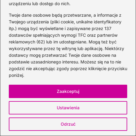
urządzeniu lub dostęp do nich.
Whisky
Twoje dane osobowe będą przetwarzane, a informacje z
Twojego urządzenia (pliki cookie, unikalne identyfikatory
itp.) mogą być wyświetlane i zapisywane przez 137
dostawców spełniających wymogi TFC oraz partnerów
reklamowych (62) lub im udostępniane. Mogą też być
wykorzystywane przez tę witrynę lub aplikację. Niektórzy
dostawcy mogę przetwarzać Twoje dane osobowe na
podstawie uzasadnionego interesu. Możesz się na to nie
zgodzić nie akceptując zgody poprzez kliknięcie przycisku
poniżej.
Zaakceptuj
Jack Daniel’s klasyczna whisky — idealny
Ustawienia
prezent dla mężczyzny
2026-07-30
Odrzuć