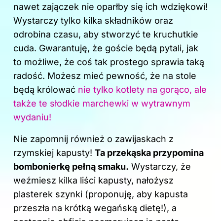
k
nawet zajączek nie oparłby się ich wdziękowi!
Wystarczy tylko kilka składników oraz
odrobina czasu, aby stworzyć te kruchutkie
cuda. Gwarantuję, że goście będą pytali, jak
to możliwe, że coś tak prostego sprawia taką
radość. Możesz mieć pewność, że na stole
będą królować
nie tylko kotlety na gorąco, ale
także te słodkie marchewki w wytrawnym
wydaniu!
Nie zapomnij również o zawijaskach z
rzymskiej kapusty!
Ta przekąska przypomina
bombonierkę pełną smaku.
Wystarczy, że
weźmiesz kilka liści kapusty, nałożysz
plasterek szynki (proponuję, aby kapusta
przeszła na krótką wegańską dietę!), a