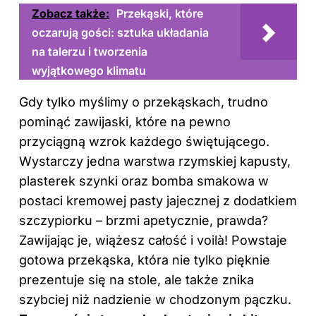
Zobacz także:
Przekąski, które
oczarują gości: sztuka układania
na talerzu i tworzenia
wyjątkowego klimatu
Gdy tylko myślimy o przekąskach, trudno
pominąć zawijaski, które na pewno
przyciągną wzrok każdego świętującego.
Wystarczy jedna warstwa rzymskiej kapusty,
plasterek szynki oraz bomba smakowa w
postaci kremowej pasty jajecznej z dodatkiem
szczypiorku – brzmi apetycznie, prawda?
Zawijając je, wiążesz całość i voilà! Powstaje
gotowa przekąska, która nie tylko pięknie
prezentuje się na stole, ale także znika
szybciej niż nadzienie w chodzonym pączku.