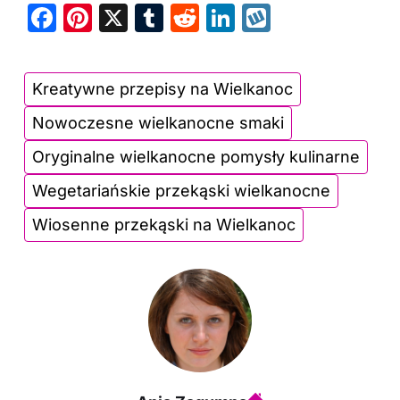
F
Pi
X
T
R
Li
W
a
nt
u
e
n
y
c
er
m
d
k
k
Kreatywne przepisy na Wielkanoc
e
e
bl
di
e
o
Nowoczesne wielkanocne smaki
b
st
r
t
dI
p
o
n
Oryginalne wielkanocne pomysły kulinarne
o
Wegetariańskie przekąski wielkanocne
k
Wiosenne przekąski na Wielkanoc