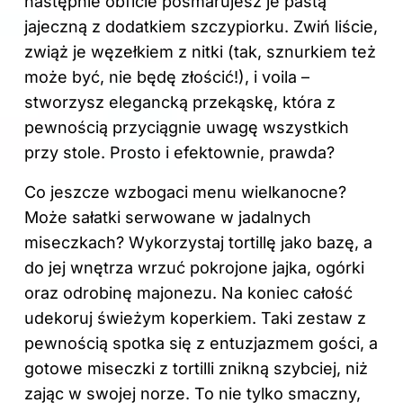
następnie obficie posmarujesz je pastą
jajeczną z dodatkiem szczypiorku. Zwiń liście,
zwiąż je węzełkiem z nitki (tak, sznurkiem też
może być, nie będę złościć!), i voila –
stworzysz elegancką przekąskę, która z
pewnością przyciągnie uwagę wszystkich
przy stole. Prosto i efektownie, prawda?
Co jeszcze wzbogaci menu wielkanocne?
Może sałatki serwowane w jadalnych
miseczkach? Wykorzystaj tortillę jako bazę, a
do jej wnętrza wrzuć pokrojone jajka, ogórki
oraz odrobinę majonezu. Na koniec całość
udekoruj świeżym koperkiem. Taki zestaw z
pewnością spotka się z entuzjazmem gości, a
gotowe miseczki z tortilli znikną szybciej, niż
zając w swojej norze. To nie tylko smaczny,