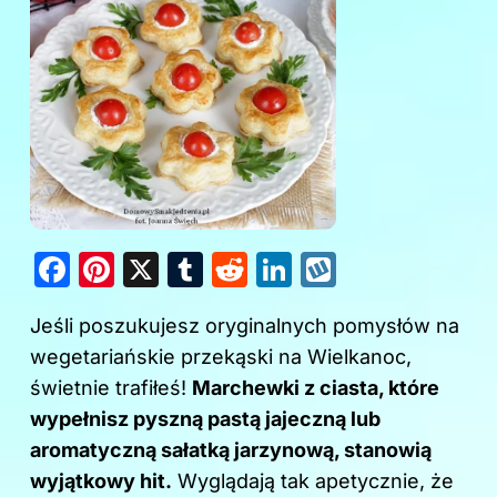
F
Pi
X
T
R
Li
W
a
nt
u
e
n
y
Jeśli poszukujesz oryginalnych pomysłów na
c
er
m
d
k
k
wegetariańskie przekąski na Wielkanoc,
e
e
bl
di
e
o
świetnie trafiłeś!
Marchewki z ciasta, które
b
st
r
t
dI
p
wypełnisz pyszną pastą jajeczną lub
o
n
aromatyczną sałatką jarzynową, stanowią
o
wyjątkowy hit.
Wyglądają tak apetycznie, że