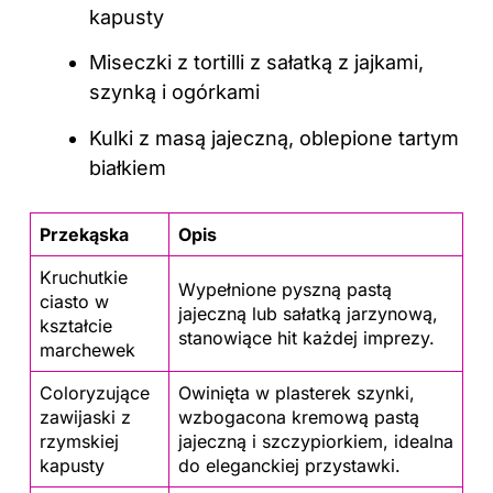
kapusty
Miseczki z tortilli z sałatką z jajkami,
szynką i ogórkami
Kulki z masą jajeczną, oblepione tartym
białkiem
Przekąska
Opis
Kruchutkie
Wypełnione pyszną pastą
ciasto w
jajeczną lub sałatką jarzynową,
kształcie
stanowiące hit każdej imprezy.
marchewek
Coloryzujące
Owinięta w plasterek szynki,
zawijaski z
wzbogacona kremową pastą
rzymskiej
jajeczną i szczypiorkiem, idealna
kapusty
do eleganckiej przystawki.