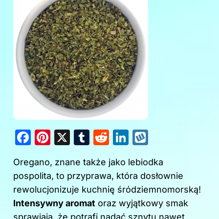
F
Pi
X
T
R
Li
W
a
nt
u
e
n
y
Oregano, znane także jako lebiodka
c
er
m
d
k
k
pospolita, to przyprawa, która dosłownie
e
e
bl
di
e
o
rewolucjonizuje kuchnię śródziemnomorską!
b
st
r
t
dI
p
Intensywny aromat
oraz wyjątkowy smak
o
n
sprawiają, że potrafi nadać sznytu nawet