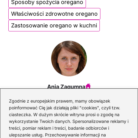
o
n
Sposoby spożycia oregano
o
Właściwości zdrowotne oregano
k
Zastosowanie oregano w kuchni
Ania Zagumna
Mam na imię Ania i od lat zgłębiam tajniki świata alkoholi –
Zgodnie z europejskim prawem, mamy obowiązek
od klasycznych trunków, przez egzotyczne likiery, aż po
poinformować Cię jak działają pliki "cookies", czyli tzw.
autorskie koktajle. Na blogu dzielę się sprawdzonymi
przepisami na drinki, ciekawostkami o pochodzeniu
ciasteczka. W dużym skrócie witryna prosi o zgodę na
różnych alkoholi oraz poradami, jak komponować smaki,
wykorzystanie Twoich danych. Spersonalizowane reklamy i
które zachwycą gości. Łączę pasję z wiedzą, bo wierzę, że
treści, pomiar reklam i treści, badanie odbiorców i
dobre drinki to nie tylko procenty, ale przede wszystkim
ulepszanie usług. Przechowywanie informacji na
sztuka i przyjemność.