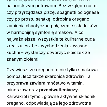
o
najprostszym potrawom. Bez względu na to,
k
czy przyrządzasz pizzę, spaghetti bolognese
czy po prostu sałatkę, odrobina oregano
zamienia chaotyczne połączenie składników
w harmonijną symfonię smaków. A co
najważniejsze, wszystkie te kulinarne cuda
zrealizujesz bez wychodzenia z własnej
kuchni – wystarczy otworzyć słoiczek ze
znanym ziołem!
Czy wiesz, że oregano to nie tylko smakowa
bomba, lecz także skarbnica zdrowia? Ta
przyprawa zawiera mnóstwo witamin,
minerałów oraz
przeciwutleniaczy
.
Karwakrol i tymol, główne aktywne składniki
oregano, odpowiadają za jego zdrowotne