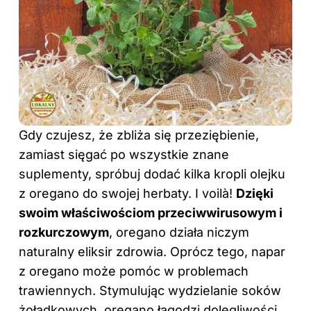
Gdy czujesz, że zbliża się przeziębienie,
zamiast sięgać po wszystkie znane
suplementy, spróbuj dodać kilka kropli olejku
z oregano do swojej herbaty. I voilà!
Dzięki
swoim właściwościom przeciwwirusowym i
rozkurczowym
, oregano działa niczym
naturalny eliksir zdrowia. Oprócz tego, napar
z oregano może pomóc w problemach
trawiennych. Stymulując wydzielanie soków
żołądkowych, oregano łagodzi dolegliwości,