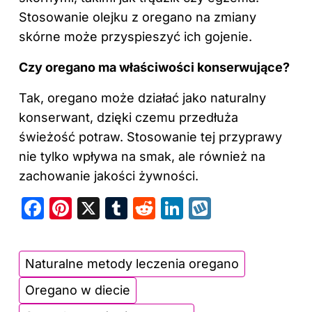
Stosowanie olejku z oregano na zmiany
skórne może przyspieszyć ich gojenie.
Czy oregano ma właściwości konserwujące?
Tak, oregano może działać jako naturalny
konserwant, dzięki czemu przedłuża
świeżość potraw. Stosowanie tej przyprawy
nie tylko wpływa na smak, ale również na
zachowanie jakości żywności.
F
Pi
X
T
R
Li
W
a
nt
u
e
n
y
c
er
m
d
k
k
Naturalne metody leczenia oregano
e
e
bl
di
e
o
Oregano w diecie
b
st
r
t
dI
p