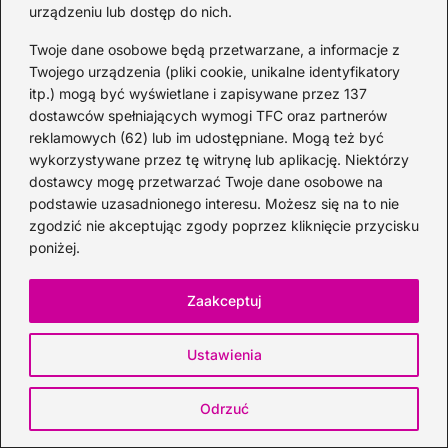
urządzeniu lub dostęp do nich.
Twoje dane osobowe będą przetwarzane, a informacje z
←
Odkryj tajemnice idealnego irish coffee: historia i
Twojego urządzenia (pliki cookie, unikalne identyfikatory
smakowe wariacje
itp.) mogą być wyświetlane i zapisywane przez 137
→
Odkryj Sekrety Black Velvet: Przepis, Historia i
dostawców spełniających wymogi TFC oraz partnerów
Niepowtarzalne Smaki Tej Klasycznej Nalewki
reklamowych (62) lub im udostępniane. Mogą też być
wykorzystywane przez tę witrynę lub aplikację. Niektórzy
dostawcy mogę przetwarzać Twoje dane osobowe na
podstawie uzasadnionego interesu. Możesz się na to nie
Sprawdź również
zgodzić nie akceptując zgody poprzez kliknięcie przycisku
poniżej.
Zaakceptuj
Ustawienia
Odrzuć