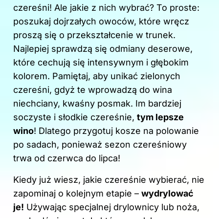
k
czereśni! Ale jakie z nich wybrać? To proste:
poszukaj dojrzałych owoców, które wręcz
proszą się o przekształcenie w trunek.
Najlepiej sprawdzą się odmiany deserowe,
które cechują się intensywnym i głębokim
kolorem. Pamiętaj, aby unikać zielonych
czereśni, gdyż te wprowadzą do wina
niechciany, kwaśny posmak. Im bardziej
soczyste i słodkie czereśnie,
tym lepsze
wino
! Dlatego przygotuj kosze na polowanie
po sadach, ponieważ sezon czereśniowy
trwa od czerwca do lipca!
Kiedy już wiesz, jakie czereśnie wybierać, nie
zapominaj o kolejnym etapie –
wydrylować
je!
Używając specjalnej drylownicy lub noża,