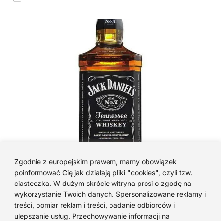
Czy Jack Daniels to whisky — prawda,
mity i geneza marki
Zgodnie z europejskim prawem, mamy obowiązek
poinformować Cię jak działają pliki "cookies", czyli tzw.
2026-07-13
ciasteczka. W dużym skrócie witryna prosi o zgodę na
wykorzystanie Twoich danych. Spersonalizowane reklamy i
treści, pomiar reklam i treści, badanie odbiorców i
ulepszanie usług. Przechowywanie informacji na