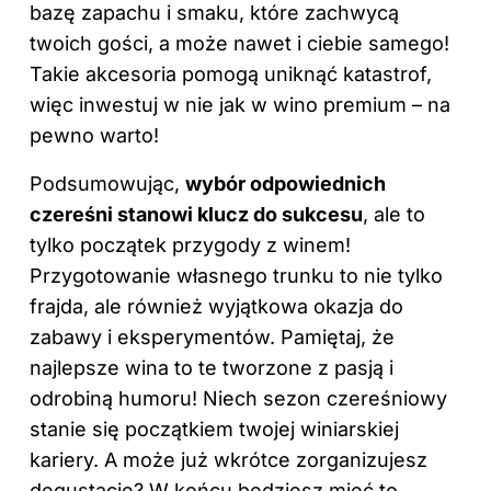
bazę zapachu i smaku, które zachwycą
twoich gości, a może nawet i ciebie samego!
Takie akcesoria pomogą uniknąć katastrof,
więc inwestuj w nie jak w wino premium – na
pewno warto!
Podsumowując,
wybór odpowiednich
czereśni stanowi klucz do sukcesu
, ale to
tylko początek przygody z winem!
Przygotowanie własnego trunku to nie tylko
frajda, ale również wyjątkowa okazja do
zabawy i eksperymentów. Pamiętaj, że
najlepsze wina to te tworzone z pasją i
odrobiną humoru! Niech sezon czereśniowy
stanie się początkiem twojej winiarskiej
kariery. A może już wkrótce zorganizujesz
degustację? W końcu będziesz mieć to