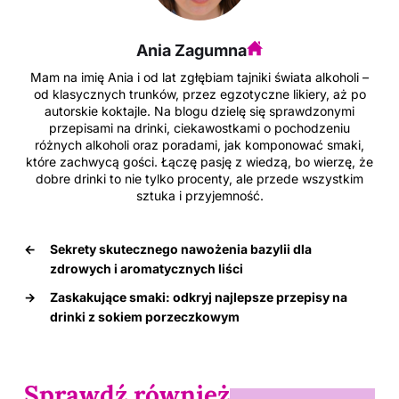
o
n
o
Ania Zagumna
k
Mam na imię Ania i od lat zgłębiam tajniki świata alkoholi –
od klasycznych trunków, przez egzotyczne likiery, aż po
autorskie koktajle. Na blogu dzielę się sprawdzonymi
przepisami na drinki, ciekawostkami o pochodzeniu
różnych alkoholi oraz poradami, jak komponować smaki,
które zachwycą gości. Łączę pasję z wiedzą, bo wierzę, że
dobre drinki to nie tylko procenty, ale przede wszystkim
sztuka i przyjemność.
←
Sekrety skutecznego nawożenia bazylii dla
zdrowych i aromatycznych liści
→
Zaskakujące smaki: odkryj najlepsze przepisy na
drinki z sokiem porzeczkowym
Sprawdź również