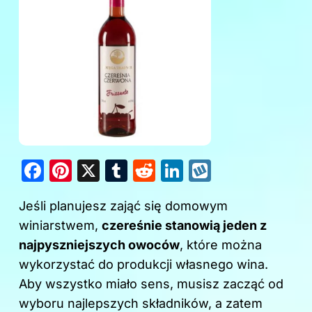
F
Pi
X
T
R
Li
W
a
nt
u
e
n
y
Jeśli planujesz zająć się domowym
c
er
m
d
k
k
winiarstwem,
czereśnie stanowią jeden z
e
e
bl
di
e
o
najpyszniejszych owoców
, które można
b
st
r
t
dI
p
wykorzystać do produkcji własnego wina.
o
n
Aby wszystko miało sens, musisz zacząć od
o
wyboru najlepszych składników, a zatem