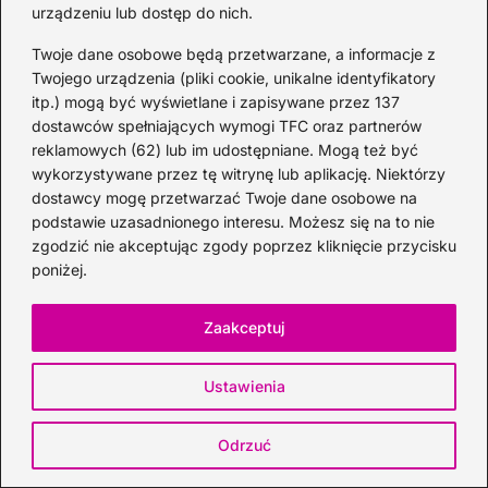
urządzeniu lub dostęp do nich.
Twoje dane osobowe będą przetwarzane, a informacje z
Twojego urządzenia (pliki cookie, unikalne identyfikatory
itp.) mogą być wyświetlane i zapisywane przez 137
dostawców spełniających wymogi TFC oraz partnerów
reklamowych (62) lub im udostępniane. Mogą też być
wykorzystywane przez tę witrynę lub aplikację. Niektórzy
dostawcy mogę przetwarzać Twoje dane osobowe na
podstawie uzasadnionego interesu. Możesz się na to nie
Gdzie znaleźć najlepsze oferty na małe
zgodzić nie akceptując zgody poprzez kliknięcie przycisku
butelki whisky? Sprawdź teraz!
poniżej.
2026-06-26
Zaakceptuj
Ustawienia
Odrzuć