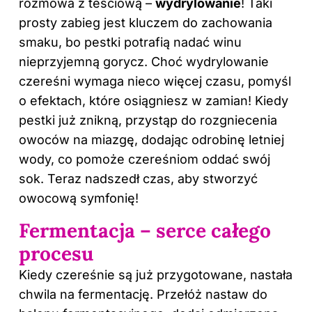
rozmowa z teściową –
wydrylowanie
! Taki
prosty zabieg jest kluczem do zachowania
smaku
, bo pestki potrafią nadać winu
nieprzyjemną gorycz. Choć wydrylowanie
czereśni wymaga nieco więcej czasu, pomyśl
o efektach, które osiągniesz w zamian! Kiedy
pestki już znikną, przystąp do rozgniecenia
owoców na miazgę, dodając odrobinę letniej
wody, co pomoże czereśniom oddać swój
sok. Teraz nadszedł czas, aby stworzyć
owocową symfonię!
Fermentacja – serce całego
procesu
Kiedy czereśnie są już przygotowane, nastała
chwila na fermentację. Przełóż nastaw do