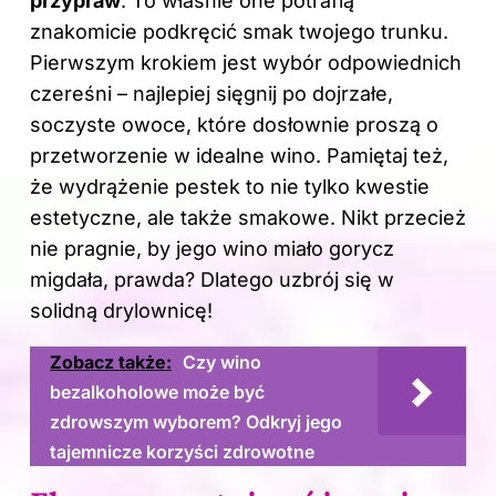
przypraw
. To właśnie one potrafią
znakomicie podkręcić smak twojego trunku.
Pierwszym krokiem jest wybór odpowiednich
czereśni – najlepiej sięgnij po dojrzałe,
soczyste owoce, które dosłownie proszą o
przetworzenie w idealne wino. Pamiętaj też,
że wydrążenie pestek to nie tylko kwestie
estetyczne, ale także smakowe. Nikt przecież
nie pragnie, by jego wino miało gorycz
migdała, prawda? Dlatego uzbrój się w
solidną drylownicę!
Zobacz także:
Czy wino
bezalkoholowe może być
zdrowszym wyborem? Odkryj jego
tajemnicze korzyści zdrowotne