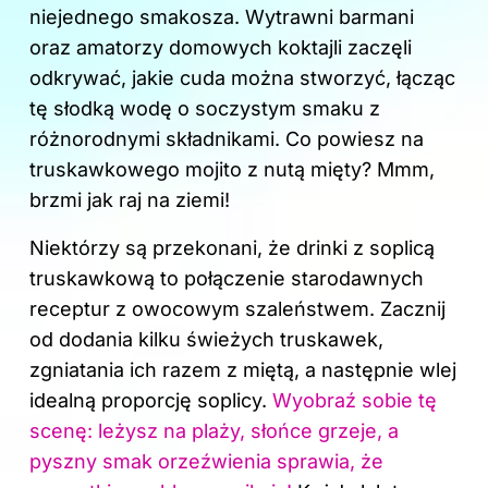
k
niejednego smakosza. Wytrawni barmani
oraz amatorzy domowych koktajli zaczęli
odkrywać, jakie cuda można stworzyć, łącząc
tę słodką wodę o soczystym smaku z
różnorodnymi składnikami. Co powiesz na
truskawkowego mojito z nutą mięty? Mmm,
brzmi jak raj na ziemi!
Niektórzy są przekonani, że drinki z soplicą
truskawkową to połączenie starodawnych
receptur z owocowym szaleństwem. Zacznij
od dodania kilku świeżych truskawek,
zgniatania ich razem z miętą, a następnie wlej
idealną proporcję soplicy.
Wyobraź sobie tę
scenę: leżysz na plaży, słońce grzeje, a
pyszny smak orzeźwienia sprawia, że