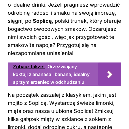
o idealne drinki. Jeżeli pragniesz wprowadzić
odrobinę radości i smaku na swoją imprezę,
sięgnij po
Soplicę
, polski trunek, który oferuje
bogactwo owocowych smaków. Oczarujesz
nimi swoich gości, więc jak przygotować te
smakowite napoje? Przygotuj się na
niezapomniane uniesienia!
Zobacz także:
Orzeźwiający
koktajl z ananasa i banana, idealny
sprzymierzeniec w odchudzaniu
Na początek zaszalej z klasykiem, jakim jest
mojito z Soplicą. Wystarczą świeże limonki,
mięta oraz nasza ulubiona Soplica! Zmiksuj
kilka gałązek mięty w szklance z sokiem z
limonki, dodaj odrobinę cukru, a następnie