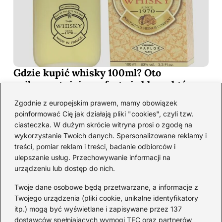
Gdzie kupić whisky 100ml? Oto
najkorzystniejsze oferty i sklepy, które
musisz poznać!
Zgodnie z europejskim prawem, mamy obowiązek
2026-06-26
poinformować Cię jak działają pliki "cookies", czyli tzw.
ciasteczka. W dużym skrócie witryna prosi o zgodę na
wykorzystanie Twoich danych. Spersonalizowane reklamy i
Kategorie
treści, pomiar reklam i treści, badanie odbiorców i
ulepszanie usług. Przechowywanie informacji na
urządzeniu lub dostęp do nich.
Koktajle
(128)
Likier
(10)
Twoje dane osobowe będą przetwarzane, a informacje z
Piwo
(28)
Twojego urządzenia (pliki cookie, unikalne identyfikatory
itp.) mogą być wyświetlane i zapisywane przez 137
Porady
(67)
dostawców spełniających wymogi TFC oraz partnerów