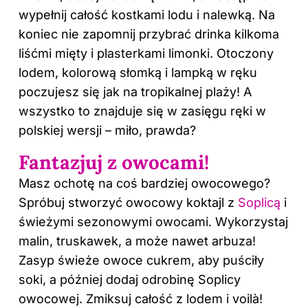
wypełnij całość kostkami lodu i nalewką. Na
koniec nie zapomnij przybrać drinka kilkoma
liśćmi mięty i plasterkami limonki. Otoczony
lodem, kolorową słomką i lampką w ręku
poczujesz się jak na tropikalnej plaży! A
wszystko to znajduje się w zasięgu ręki w
polskiej wersji – miło, prawda?
Fantazjuj z owocami!
Masz ochotę na coś bardziej owocowego?
Spróbuj stworzyć owocowy koktajl z
Soplicą
i
świeżymi sezonowymi owocami. Wykorzystaj
malin, truskawek, a może nawet arbuza!
Zasyp świeże owoce cukrem, aby puściły
soki, a później dodaj odrobinę Soplicy
owocowej. Zmiksuj całość z lodem i voilà!