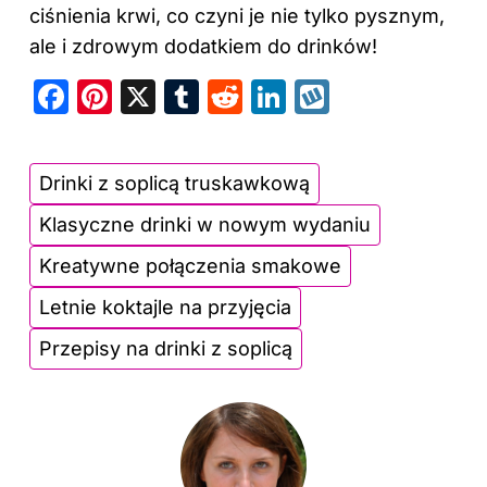
ciśnienia krwi, co czyni je nie tylko pysznym,
ale i zdrowym dodatkiem do drinków!
F
Pi
X
T
R
Li
W
a
nt
u
e
n
y
c
er
m
d
k
k
Drinki z soplicą truskawkową
e
e
bl
di
e
o
Klasyczne drinki w nowym wydaniu
b
st
r
t
dI
p
o
n
Kreatywne połączenia smakowe
o
Letnie koktajle na przyjęcia
k
Przepisy na drinki z soplicą