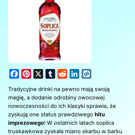
F
Pi
X
T
R
Li
W
a
nt
u
e
n
y
Tradycyjne
drinki na
pewno mają swoją
c
er
m
d
k
k
magię, a dodanie odrobiny owocowej
e
e
bl
di
e
o
nowoczesności do ich klasyki sprawia, że
b
st
r
t
dI
p
zyskują one status prawdziwego
hitu
o
n
imprezowego
! W ostatnich latach soplica
o
truskawkowa zyskała miano skarbu w barku