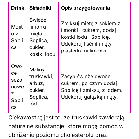
Drink
Składniki
Opis przygotowania
Świeże
Zmiksuj miętę
z sokiem z
Mojit
limonki,
limonki i cukrem, dodaj
o z
mięta,
kostki lodu i Soplicę.
Sopli
Soplica,
Udekoruj liśćmi mięty i
cą
cukier,
plasterkami limonki.
kostki lodu
Owo
Maliny,
ce
truskawki,
Zasyp świeże owoce
sezo
arbuz,
cukrem, po czym dodaj
nowe
cukier,
Soplicę i zmiksuj z lodem.
z
Soplica,
Udekoruj gałązką mięty.
Sopli
lód
cą
Ciekawostką jest to, że truskawki zawierają
naturalne substancje, które mogą pomóc w
obniżeniu poziomu cholesterolu oraz