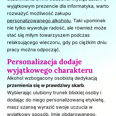
o
wyjątkowym prezencie dla informatyka, warto
k
rozważyć możliwość zakupu
personalizowanego alkoholu
. Taki upominek
nie tylko wywołuje radość, ale również może
stać się miłym towarzyszem podczas
relaksującego wieczoru, gdy po ciężkim dniu
pracy można odpocząć.
Personalizacja dodaje
wyjątkowego charakteru
Alkohol wzbogacony osobistą dedykacją
przemienia się w prawdziwy skarb
.
Wybierając ulubiony trunek bliskiej osoby i
dodając do niego personalizowaną etykietę,
masz szansę wyrazić swoje uczucia w
wyjątkowy sposób. Imię obdarowanego,