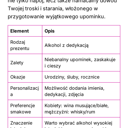
nie tylko napój, lecz także namacalny dowód
Twojej troski i starania, włożonego w
przygotowanie wyjątkowego upominku.
Element
Opis
Rodzaj
Alkohol z dedykacją
prezentu
Niebanalny upominek, zaskakuje
Zalety
i cieszy
Okazje
Urodziny, śluby, rocznice
Personalizacj
Możliwość dodania imienia,
a
dedykacji, zdjęcia
Preferencje
Kobiety: wina musujące/białe,
smakowe
mężczyźni: whisky/rum
Znaczenie
Warto wybrać alkohol wysokiej