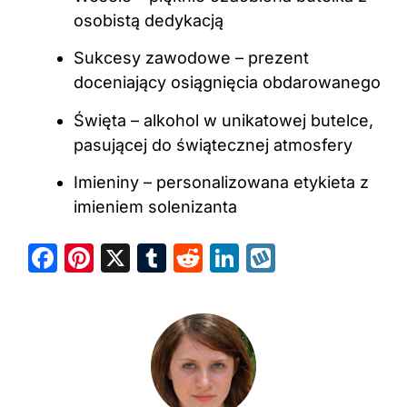
osobistą dedykacją
Sukcesy zawodowe – prezent
doceniający osiągnięcia obdarowanego
Święta – alkohol w unikatowej butelce,
pasującej do świątecznej atmosfery
Imieniny – personalizowana etykieta z
imieniem solenizanta
F
Pi
X
T
R
Li
W
a
nt
u
e
n
y
c
er
m
d
k
k
e
e
bl
di
e
o
b
st
r
t
dI
p
o
n