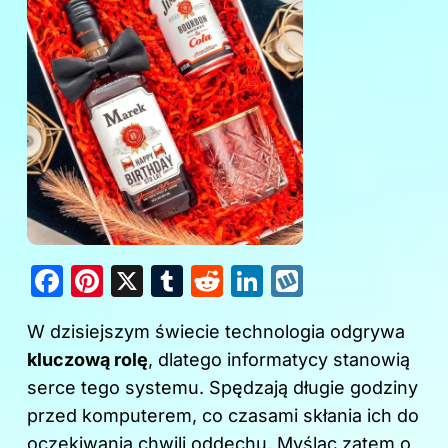
F
Pi
X
T
R
Li
W
a
nt
u
e
n
y
W dzisiejszym świecie technologia odgrywa
c
er
m
d
k
k
kluczową rolę
, dlatego informatycy stanowią
e
e
bl
di
e
o
serce tego systemu. Spędzają długie godziny
b
st
r
t
dI
p
przed komputerem, co czasami skłania ich do
o
n
oczekiwania chwili oddechu. Myśląc zatem o