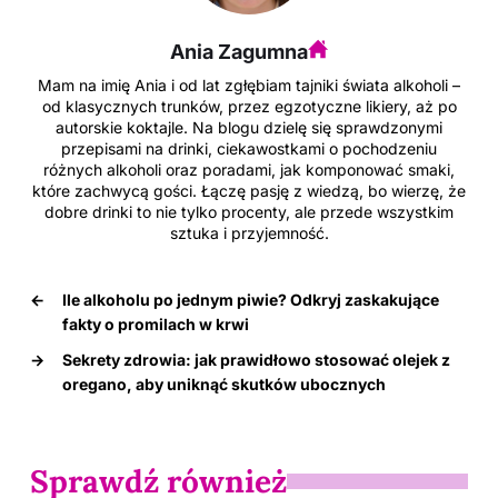
o
Ania Zagumna
k
Mam na imię Ania i od lat zgłębiam tajniki świata alkoholi –
od klasycznych trunków, przez egzotyczne likiery, aż po
autorskie koktajle. Na blogu dzielę się sprawdzonymi
przepisami na drinki, ciekawostkami o pochodzeniu
różnych alkoholi oraz poradami, jak komponować smaki,
które zachwycą gości. Łączę pasję z wiedzą, bo wierzę, że
dobre drinki to nie tylko procenty, ale przede wszystkim
sztuka i przyjemność.
←
Ile alkoholu po jednym piwie? Odkryj zaskakujące
fakty o promilach w krwi
→
Sekrety zdrowia: jak prawidłowo stosować olejek z
oregano, aby uniknąć skutków ubocznych
Sprawdź również