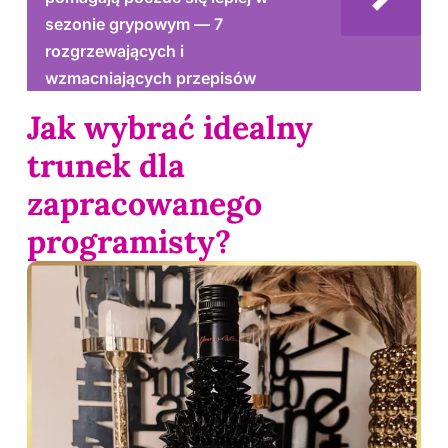
sezonie grypowym — 7
rozgrzewających i
wzmacniających przepisów
Jak wybrać idealny
trunek dla
zapracowanego
programisty?