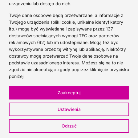
sklepów i aktualne ceny
urządzeniu lub dostęp do nich.
2026-08-03
Twoje dane osobowe będą przetwarzane, a informacje z
Twojego urządzenia (pliki cookie, unikalne identyfikatory
itp.) mogą być wyświetlane i zapisywane przez 137
dostawców spełniających wymogi TFC oraz partnerów
reklamowych (62) lub im udostępniane. Mogą też być
wykorzystywane przez tę witrynę lub aplikację. Niektórzy
dostawcy mogę przetwarzać Twoje dane osobowe na
podstawie uzasadnionego interesu. Możesz się na to nie
zgodzić nie akceptując zgody poprzez kliknięcie przycisku
poniżej.
Zaakceptuj
Ustawienia
Alkohol na walentynki: 10 pomysłów na
Odrzuć
prezenty i drinki dla niej i dla niego
2026-08-01