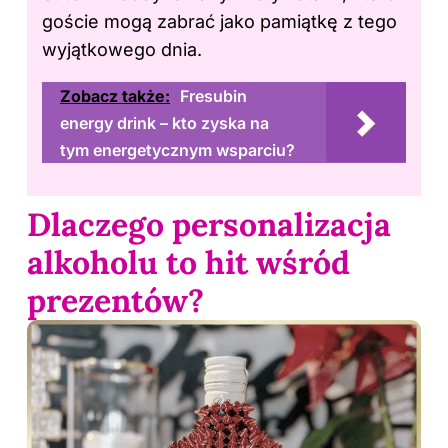
goście mogą zabrać jako pamiątkę z tego
wyjątkowego dnia.
Zobacz także:
Fresubin
energy drink – kto zyska na
tym energetycznym wsparciu?
Dlaczego personalizacja
alkoholu to hit wśród
prezentów?