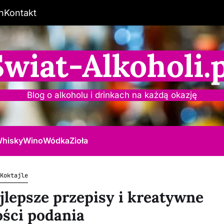
n
Kontakt
Świat-Alkoholi.p
Blog o alkoholu i drinkach na każdą okazję
hisky
Wino
Wódka
Zioła
Koktajle
jlepsze przepisy i kreatywne
ści podania