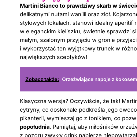
Martini Bianco to prawdziwy skarb w świecie
delikatnymi nutami wanilii oraz ziół. Kojarz
stylowych lokalach, stanowi idealny aperiti
w eleganckim kieliszku, świetnie sprawdzi si
małym, szalonym przyjęciu w gronie przyjaci
i wykorzystać ten wyjątkowy trunek w różn
największych sceptyków!
Zobacz także:
Orzeźwiające napoje z kokosem:
Klasyczna wersja? Oczywiście, że tak! Mart
cytryny, co doskonale podkreśla jego owoco
pikanterii, wymieszaj go z tonikiem, co poz
popołudnia
. Pamiętaj, aby miłośników orzeź
z pozoru zwykły drink nabierze niepowtarza