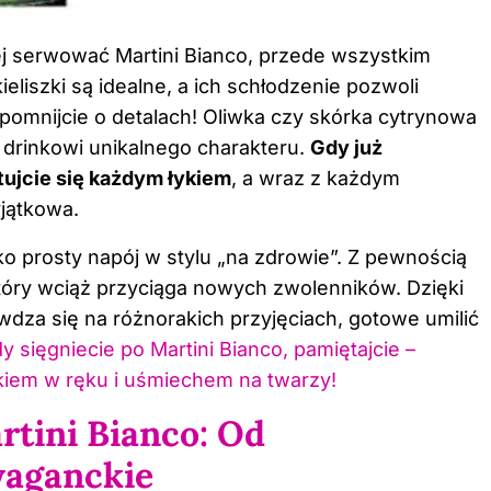
iej serwować Martini Bianco, przede wszystkim
eliszki są idealne, a ich schłodzenie pozwoli
pomnijcie o detalach! Oliwka czy skórka cytrynowa
ą drinkowi unikalnego charakteru.
Gdy już
tujcie się każdym łykiem
, a wraz z każdym
yjątkowa.
ko prosty napój w stylu „na zdrowie”. Z pewnością
który wciąż przyciąga nowych zwolenników. Dzięki
awdza się na różnorakich przyjęciach, gotowe umilić
sięgniecie po Martini Bianco, pamiętajcie –
kiem w ręku i uśmiechem na twarzy!
rtini Bianco: Od
waganckie