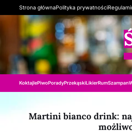
Strona główna
Polityka prywatności
Regulami
Koktajle
Piwo
Porady
Przekąski
Likier
Rum
Szampan
W
Martini bianco drink: na
możliwo