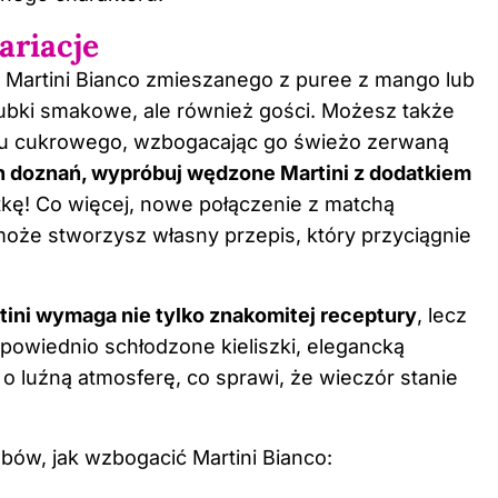
ariacje
j Martini Bianco zmieszanego z puree z mango lub
ubki smakowe, ale również gości. Możesz także
opu cukrowego, wzbogacając go świeżo zerwaną
h doznań, wypróbuj wędzone Martini z dodatkiem
tkę! Co więcej, nowe połączenie z matchą
oże stworzysz własny przepis, który przyciągnie
tini wymaga nie tylko znakomitej receptury
, lecz
powiednio schłodzone kieliszki, elegancką
e o luźną atmosferę, co sprawi, że wieczór stanie
bów, jak wzbogacić Martini Bianco: