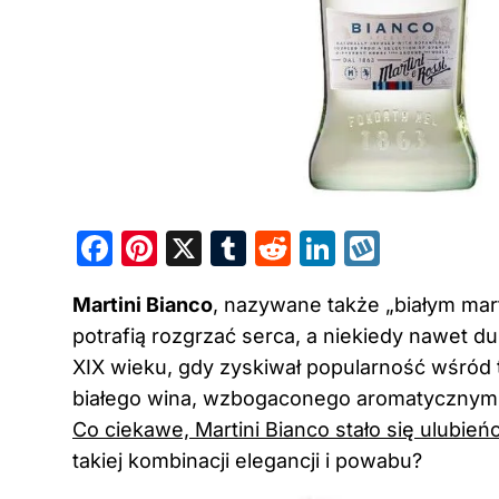
F
Pi
X
T
R
Li
W
a
nt
u
e
n
y
Martini Bianco
, nazywane także „białym
mart
c
er
m
d
k
k
potrafią rozgrzać serca, a niekiedy nawet d
e
e
bl
di
e
o
XIX wieku, gdy zyskiwał popularność wśród 
b
st
r
t
dI
p
białego wina, wzbogaconego aromatycznymi zi
o
n
Co ciekawe, Martini Bianco stało się ulubie
o
takiej kombinacji elegancji i powabu?
k