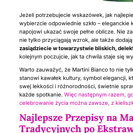
Jeżeli potrzebujecie wskazówek, jak najlep
wybierzcie odpowiednie szkło – eleganckie ki
napojowi ukazać swoje pełne oblicze. Nie za
nie tylko przyciągają wzrok, ale także dodaj
zasiądziecie w towarzystwie bliskich, delek
kolejnym poczujcie, jak ta chwila staje się w
Warto zauważyć, że Martini Bianco to nie tyl
stanowi kawałek kultury, symbol elegancji, 
swej lekkości i różnorodności, świetnie spr
każde spotkanie.
Więc następnym razem, gdy 
celebrowanie życia można zawsze, z kielisz
Najlepsze Przepisy na Ma
Tradycyjnych po Ekstra