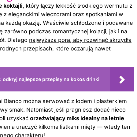
 koktajli
, który łączy lekkość słodkiego wermutu z
one z eleganckimi wieczorami oraz spotkaniami w
f na każdą okazję. Właściwie schłodzone i podawane
ę zarówno podczas romantycznej kolacji, jak i na
ół. Dlatego
najwyższa pora, aby rozwinąć skrzydła
orodnych przepisach
, które oczarują nawet
 odkryj najlepsze przepisy na kokos drinki
ini Bianco można serwować z lodem i plasterkiem
wy smak. Natomiast jeśli pragniesz dodać nieco
woli uzyskać
orzeźwiający miks idealny na letnie
wienia uraczyć kilkoma listkami mięty — wtedy ten
lnego charakteru!