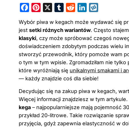
F
Pi
X
T
R
Li
W
a
nt
u
e
n
y
Wybór piwa w kegach może wydawać się prz
c
er
m
d
k
k
jest
setki różnych wariantów
. Często staje
e
e
bl
di
e
o
klasyki
, czy może spróbować czegoś nowego
b
st
r
t
dI
p
doświadczeniem zdobytym podczas wielu imp
o
n
stworzyć przewodnik, który pomoże wam pod
o
o tym
w tym wpisie
. Zgromadziłam nie tylko 
k
które wyróżniają się
unikalnymi smakami i a
— każdy znajdzie coś dla siebie!
Decydując się na zakup piwa w kegach, war
Więcej informacji znajdziesz
w tym artykule
.
kega
– najpopularniejsze mają pojemność 30 
przykład 20-litrowe. Takie rozwiązanie spra
przyjęcia, gdyż zapewnia elastyczność w do