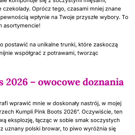
ale komponuje się z soczystymi mięsami,
e czekolady. Oprócz tego, czasami mniej znane
z pewnością wpłynie na Twoje przyszłe wybory. To
m asortymencie!
o postawić na unikalne trunki, które zaskoczą
ijnie współgrać z potrawami, tworząc
s 2026 – owocowe doznania
rafi wprawić mnie w doskonały nastrój, w mojej
rzech Kumpli Pink Boots 2026”. Oczywiście, ten
ą eksplozję, łącząc w sobie smak soczystych
 uznany polski browar, to piwo wyróżnia się