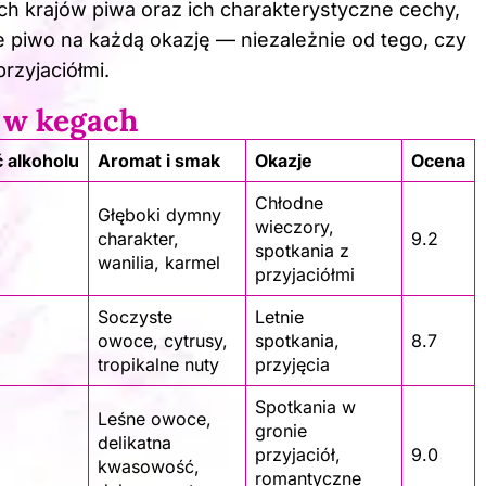
ch krajów piwa oraz ich charakterystyczne cechy,
e piwo na każdą okazję — niezależnie od tego, czy
przyjaciółmi.
 w kegach
 alkoholu
Aromat i smak
Okazje
Ocena
Chłodne
Głęboki dymny
wieczory,
charakter,
9.2
spotkania z
wanilia, karmel
przyjaciółmi
Soczyste
Letnie
owoce, cytrusy,
spotkania,
8.7
tropikalne nuty
przyjęcia
Spotkania w
Leśne owoce,
gronie
delikatna
przyjaciół,
9.0
kwasowość,
romantyczne