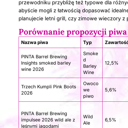
przewodniku przybliżę też typowe dla różny
abyście mogli z łatwością dopasować idealn
planujecie letni grill, czy zimowe wieczory z 
Porównanie propozycji piwa
Nazwa piwa
Typ
Zawartość
Smoke
PINTA Barrel Brewing
d
Insights smoked barley
12,5%
Barley
wine 2026
Wine
Owoco
Trzech Kumpli Pink Boots
we
5,6%
2026
piwo
PINTA Barrel Brewing
Wild
impulsee 2026 wild ale z
6,5%
Ale
leśnymi jagodami