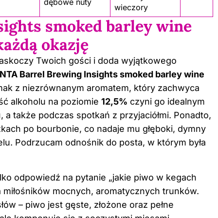
dębowe nuty
wieczory
sights smoked barley wine
każdą okazję
zaskoczy Twoich gości i doda wyjątkowego
INTA Barrel Brewing Insights smoked barley wine
smak z niezrównanym aromatem, który zachwyca
ść alkoholu na poziomie
12,5%
czyni go idealnym
a także podczas spotkań z przyjaciółmi. Ponadto,
czkach po bourbonie, co nadaje mu głęboki, dymny
melu. Podrzucam
odnośnik do posta
, w którym była
ylko odpowiedź na pytanie „jakie piwo w kegach
la miłośników mocnych, aromatycznych trunków.
łów – piwo jest gęste, złożone oraz pełne