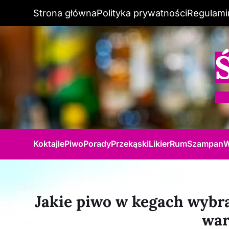
Strona główna
Polityka prywatności
Regulami
Koktajle
Piwo
Porady
Przekąski
Likier
Rum
Szampan
W
Jakie piwo w kegach wybr
war