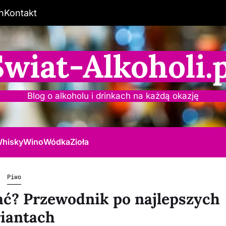
n
Kontakt
Świat-Alkoholi.p
Blog o alkoholu i drinkach na każdą okazję
hisky
Wino
Wódka
Zioła
Piwo
ać? Przewodnik po najlepszych
iantach