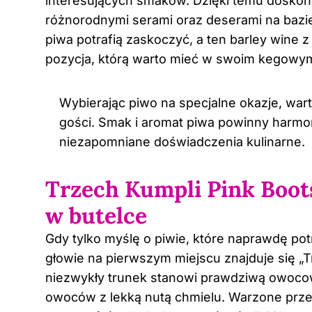
interesujących smaków. Dzięki temu doskon
różnorodnymi serami oraz deserami na bazi
piwa potrafią zaskoczyć, a ten barley wine 
pozycja, którą warto mieć w swoim kegowy
Wybierając piwo na specjalne okazje, wart
gości. Smak i aromat piwa powinny harmon
niezapomniane doświadczenia kulinarne.
Trzech Kumpli Pink Boot
w butelce
Gdy tylko myślę o piwie, które naprawdę pot
głowie na pierwszym miejscu znajduje się „T
niezwykły trunek stanowi prawdziwą owocow
owoców z lekką nutą chmielu. Warzone przez