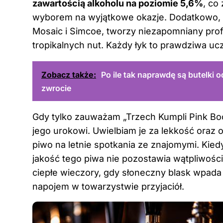
zawartością alkoholu na poziomie 5,6%
, co
wyborem na wyjątkowe okazje. Dodatkowo, ni
Mosaic i Simcoe, tworzy niezapomniany prof
tropikalnych nut. Każdy łyk to prawdziwa uc
Zobacz także:
Po ile tak naprawdę są butelki o
zwrocie
Gdy tylko zauważam „Trzech Kumpli Pink Boo
jego urokowi. Uwielbiam je za lekkość oraz o
piwo na letnie spotkania ze znajomymi. Kie
jakość tego piwa nie pozostawia wątpliwoś
ciepłe wieczory, gdy słoneczny blask wpada
napojem w towarzystwie przyjaciół.