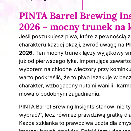
PINTA Barrel Brewing In
2026 – mocny trunek na 
Jeśli poszukujesz piwa, które z pewnością 
charakteru każdej okazji, zwróć uwagę na
P
2026
. Ten mocny trunek łączy wyjątkowy 
już od pierwszego łyka. Imponująca zawarto
wyborem na chłodne wieczory przy kominku, 
warto podkreślić, że to piwo leżakuje w be
charakter, wzbogacony nutami wanilii i kar
mowa o podobnym zagadnieniu.
PINTA Barrel Brewing Insights stanowi nie t
wybrać?”, lecz również prawdziwą gratkę d
Każda szklanka to prawdziwa uczta dla zmys