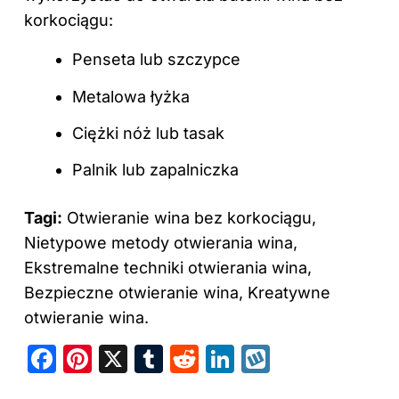
korkociągu:
Penseta lub szczypce
Metalowa łyżka
Ciężki nóż lub tasak
Palnik lub zapalniczka
Tagi:
Otwieranie wina bez korkociągu,
Nietypowe metody otwierania wina,
Ekstremalne techniki otwierania wina,
Bezpieczne otwieranie wina, Kreatywne
otwieranie wina.
F
Pi
X
T
R
Li
W
a
nt
u
e
n
y