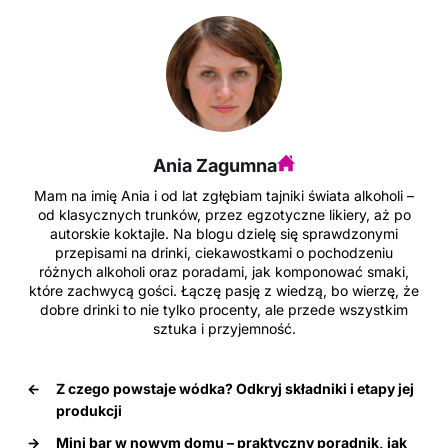
c
er
m
d
k
k
e
e
bl
di
e
o
b
st
r
t
dI
p
o
n
o
Ania Zagumna
k
Mam na imię Ania i od lat zgłębiam tajniki świata alkoholi –
od klasycznych trunków, przez egzotyczne likiery, aż po
autorskie koktajle. Na blogu dzielę się sprawdzonymi
przepisami na drinki, ciekawostkami o pochodzeniu
różnych alkoholi oraz poradami, jak komponować smaki,
które zachwycą gości. Łączę pasję z wiedzą, bo wierzę, że
dobre drinki to nie tylko procenty, ale przede wszystkim
sztuka i przyjemność.
←
Z czego powstaje wódka? Odkryj składniki i etapy jej
produkcji
→
Mini bar w nowym domu – praktyczny poradnik, jak