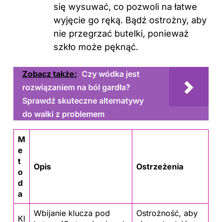
się wysuwać, co pozwoli na łatwe
wyjęcie go ręką. Bądź ostrożny, aby
nie przegrzać butelki, ponieważ
szkło może pęknąć.
Zobacz także:
Czy wódka jest
rozwiązaniem na ból gardła?
Sprawdź skuteczne alternatywy
do walki z problemem
M
e
t
Opis
Ostrzeżenia
o
d
a
Wbijanie klucza pod
Ostrożność, aby
Kl