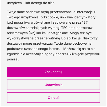
urządzeniu lub dostęp do nich.
Ramazzotti: jak serwować drinki, by w
Twoje dane osobowe będą przetwarzane, a informacje z
pełni poczuć aromat
Twojego urządzenia (pliki cookie, unikalne identyfikatory
2026-08-03
itp.) mogą być wyświetlane i zapisywane przez 137
dostawców spełniających wymogi TFC oraz partnerów
reklamowych (62) lub im udostępniane. Mogą też być
wykorzystywane przez tę witrynę lub aplikację. Niektórzy
dostawcy mogę przetwarzać Twoje dane osobowe na
podstawie uzasadnionego interesu. Możesz się na to nie
zgodzić nie akceptując zgody poprzez kliknięcie przycisku
poniżej.
Zaakceptuj
Wyrywanie zęba a picie alkoholu: kiedy
Ustawienia
można i czego unikać
2026-08-03
Odrzuć