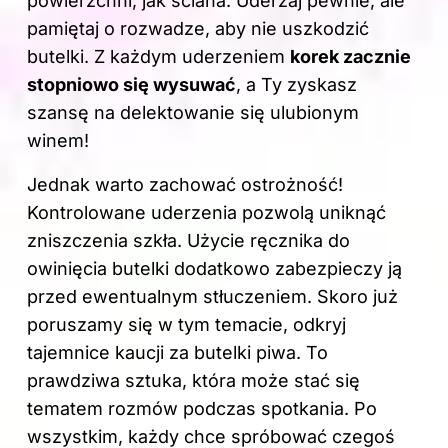
powierzchni, jak ściana. Uderzaj pewnie, ale
pamiętaj o rozwadze, aby nie uszkodzić
butelki. Z każdym uderzeniem
korek zacznie
stopniowo się wysuwać
, a Ty zyskasz
szansę na delektowanie się ulubionym
winem!
Jednak warto zachować ostrożność!
Kontrolowane uderzenia pozwolą uniknąć
zniszczenia szkła. Użycie ręcznika do
owinięcia butelki dodatkowo zabezpieczy ją
przed ewentualnym stłuczeniem. Skoro już
poruszamy się w tym temacie, odkryj
tajemnice kaucji za butelki piwa
. To
prawdziwa sztuka, która może stać się
tematem rozmów podczas spotkania. Po
wszystkim, każdy chce spróbować czegoś