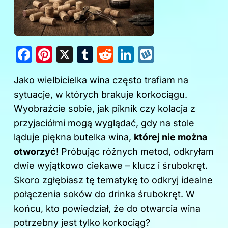
F
Pi
X
T
R
Li
W
a
nt
u
e
n
y
Jako wielbicielka wina często trafiam na
c
er
m
d
k
k
sytuacje, w których brakuje korkociągu.
e
e
bl
di
e
o
Wyobraźcie sobie, jak piknik czy kolacja z
b
st
r
t
dI
p
przyjaciółmi mogą wyglądać, gdy na stole
o
n
ląduje piękna butelka wina,
której nie można
o
otworzyć
! Próbując różnych metod, odkryłam
k
dwie wyjątkowo ciekawe – klucz i śrubokręt.
Skoro zgłębiasz tę tematykę to odkryj
idealne
połączenia soków do drinka śrubokręt
. W
końcu, kto powiedział, że do otwarcia wina
potrzebny jest tylko korkociąg?