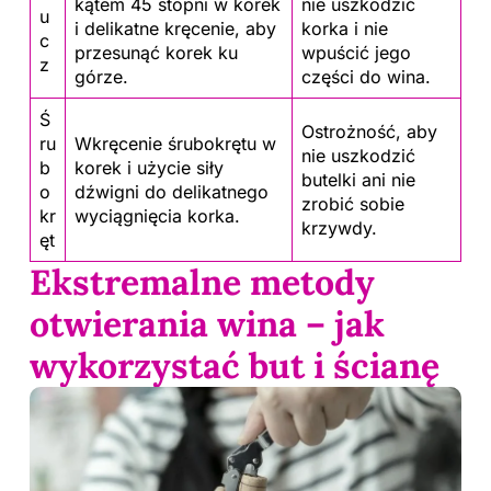
kątem 45 stopni w korek
nie uszkodzić
u
i delikatne kręcenie, aby
korka i nie
c
przesunąć korek ku
wpuścić jego
z
górze.
części do wina.
Ś
Ostrożność, aby
ru
Wkręcenie śrubokrętu w
nie uszkodzić
b
korek i użycie siły
butelki ani nie
o
dźwigni do delikatnego
zrobić sobie
kr
wyciągnięcia korka.
krzywdy.
ęt
Ekstremalne metody
otwierania wina – jak
wykorzystać but i ścianę