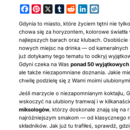
F
Pi
X
T
R
Li
W
a
nt
u
e
n
y
Gdynia to miasto, które życiem tętni nie tyl
c
er
m
d
k
k
chowa się za horyzontem, kolorowe światła w
e
e
bl
di
e
o
najlepszych barach oraz klubach. Osobiści
b
st
r
t
dI
p
nowych miejsc na drinka — od kameralnych k
o
n
już dotykamy tego tematu to odkryj
wyjątkow
o
Gdyni czeka na Was
ponad 50 wyjątkowych 
k
ale także niezapomniane doznania. Jakie mi
chwilę podzielę się z Wami moimi ulubionymi
Jeśli marzycie o niezapomnianym koktajlu, 
wskoczyć na ulubiony tramwaj i w kilkanaści
miksologów
, którzy doskonale znają się na
najróżniejszym smakom — od klasycznego m
składników. Jak już tu trafiłeś, sprawdź,
gdzi