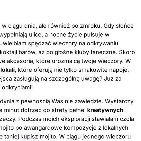
ko w ciągu dnia, ale również po zmroku. Gdy słońce
ypełniają ulice, a nocne życie pulsuje w
e uwielbiam spędzać wieczory na odkrywaniu
oktajl barów, aż po głośne kluby taneczne. Skoro
e akcesoria, które urozmaicą twoje wieczory
. W
lokali
, które oferują nie tylko smakowite napoje,
ejsca zasługują na szczególną uwagę? Już za
 odkryciami!
Gdynia z pewnością Was nie zawiedzie. Wystarczy
e minut dotrzeć do strefy pełnej
kreatywnych
 rzeczy. Podczas moich eksploracji stawiałam czoła
ojito po awangardowe kompozycje z lokalnych
e taniej kupisz mojito
. W ciągu jednego wieczoru