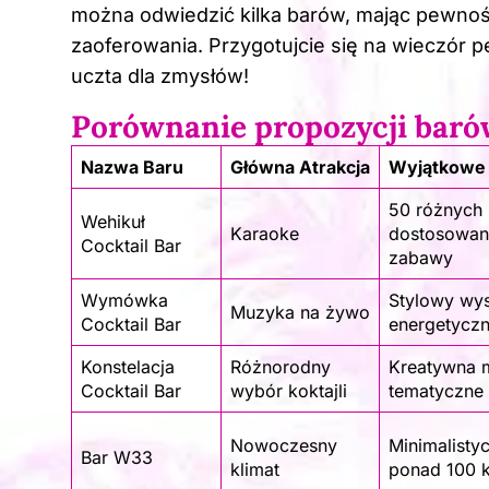
można odwiedzić kilka barów, mając pewnoś
zaoferowania. Przygotujcie się na wieczór 
uczta dla zmysłów!
Porównanie propozycji baró
Nazwa Baru
Główna Atrakcja
Wyjątkowe
50 różnych k
Wehikuł
Karaoke
dostosowan
Cocktail Bar
zabawy
Wymówka
Stylowy wys
Muzyka na żywo
Cocktail Bar
energetyczn
Konstelacja
Różnorodny
Kreatywna m
Cocktail Bar
wybór koktajli
tematyczne
Nowoczesny
Minimalisty
Bar W33
klimat
ponad 100 k