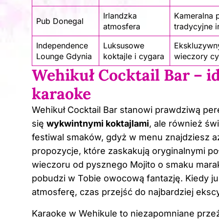
Irlandzka
Kameralna p
Pub Donegal
atmosfera
tradycyjne i
Independence
Luksusowe
Ekskluzywny
Lounge Gdynia
koktajle i cygara
wieczory c
Wehikuł Cocktail Bar – i
karaoke
Wehikuł Cocktail Bar stanowi prawdziwą pere
się
wykwintnymi koktajlami
, ale również św
festiwal smaków, gdyż w menu znajdziesz aż 
propozycje, które zaskakują oryginalnymi po
wieczoru od pysznego Mojito o smaku marak
pobudzi w Tobie owocową fantazję. Kiedy ju
atmosferę, czas przejść do najbardziej eksc
Karaoke w Wehikule to niezapomniane przeży