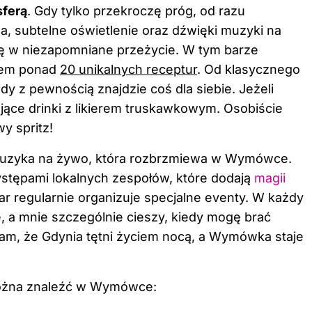
ferą
. Gdy tylko przekroczę próg, od razu
a, subtelne oświetlenie oraz dźwięki muzyki na
ię w niezapomniane przeżycie. W tym barze
twem ponad
20 unikalnych receptur
. Od klasycznego
y z pewnością znajdzie coś dla siebie. Jeżeli
jące drinki z likierem truskawkowym
. Osobiście
 spritz!
 muzyka na żywo, która rozbrzmiewa w Wymówce.
tępami lokalnych zespołów, które dodają
magii
ar regularnie organizuje specjalne eventy. W każdy
 a mnie szczególnie cieszy, kiedy mogę brać
am, że Gdynia tętni życiem nocą, a Wymówka staje
 można znaleźć w Wymówce: