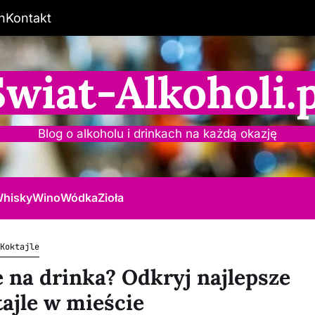
n
Kontakt
Świat-Alkoholi.p
Blog o alkoholu i drinkach na każdą okazję
hisky
Wino
Wódka
Zioła
Koktajle
 na drinka? Odkryj najlepsze
tajle w mieście