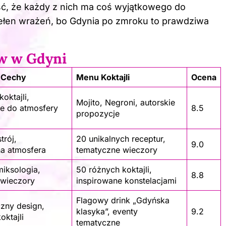
ć, że każdy z nich ma coś wyjątkowego do
pełen wrażeń, bo Gdynia po zmroku to prawdziwa
w w Gdyni
 Cechy
Menu Koktajli
Ocena
oktajli,
Mojito, Negroni, autorskie
e do atmosfery
8.5
propozycje
trój,
20 unikalnych receptur,
9.0
a atmosfera
tematyczne wieczory
iksologia,
50 różnych koktajli,
8.8
 wieczory
inspirowane konstelacjami
Flagowy drink „Gdyńska
czny design,
klasyka”, eventy
9.2
oktajli
tematyczne