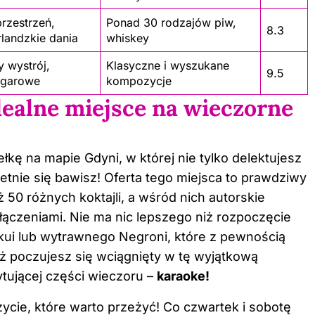
rzestrzeń,
Ponad 30 rodzajów piw,
8.3
rlandzkie dania
whiskey
 wystrój,
Klasyczne i wyszukane
9.5
ygarowe
kompozycje
dealne miejsce na wieczorne
łkę na mapie Gdyni, w której nie tylko delektujesz
ietnie się bawisz! Oferta tego miejsca to prawdziwy
50 różnych koktajli, a wśród nich autorskie
łączeniami. Nie ma nic lepszego niż rozpoczęcie
ui lub wytrawnego Negroni, które z pewnością
ż poczujesz się wciągnięty w tę wyjątkową
ytującej części wieczoru –
karaoke!
cie, które warto przeżyć! Co czwartek i sobotę