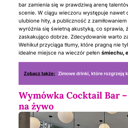
bar zamienia się w prawdziwą arenę talentó
scenie. W ciągu wieczoru występuje nawet 
ulubione hity, a publiczność z zamiłowaniem
wyróżnia się świetną akustyką, co sprawia,
zaskakująco dobrze. Zdecydowanie warto z
Wehikuł przyciąga tłumy, które pragną nie ty
idealne miejsce na wieczór pełen
śmiechu, 
Zobacz także:
Zimowe drinki, które rozgrzeją
Wymówka Cocktail Bar – 
na żywo