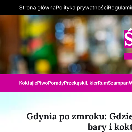
Strona główna
Polityka prywatności
Regulami
Koktajle
Piwo
Porady
Przekąski
Likier
Rum
Szampan
W
Gdynia po zmroku: Gdzie
bary i kok