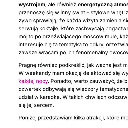
wystrojem
, ale również
energetyczną atmos
przenoszę się w inny świat – stylowe wnętrz
żywo sprawiają, że każda wizyta zamienia s
serwują koktajle, które zachwycają bogac
mojito po orzeźwiającego moscow mule, każd
interesuje cię ta tematyka to odkryj
orzeźwia
zawsze wracam po ich fenomenalny owocowy
Pragnę również podkreślić, jak ważna jest
W weekendy mam okazję delektować się wys
każdej nocy
. Ponadto, warto zauważyć, że b
czwartek odbywają się wieczory tematyczne,
udział w karaoke. W takich chwilach odczuw
się jej sercem.
Poniżej przedstawiam kilka atrakcji, które