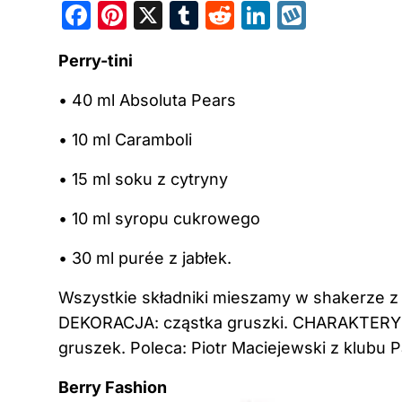
F
Pi
X
T
R
Li
W
a
nt
u
e
n
y
Perry-tini
c
er
m
d
k
k
e
e
bl
di
e
o
• 40 ml Absoluta Pears
b
st
r
t
dI
p
• 10 ml Caramboli
o
n
• 15 ml soku z cytryny
o
k
• 10 ml syropu cukrowego
• 30 ml purée z jabłek.
Wszystkie składniki mieszamy w shakerze z 
DEKORACJA: cząstka gruszki. CHARAKTERYST
gruszek. Poleca: Piotr Maciejewski z klubu 
Berry Fashion