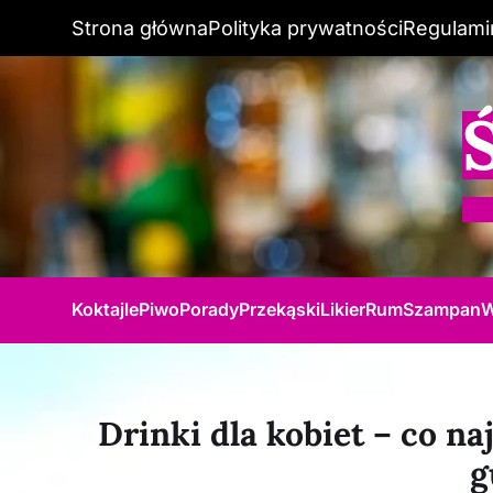
Strona główna
Polityka prywatności
Regulami
Koktajle
Piwo
Porady
Przekąski
Likier
Rum
Szampan
W
Drinki dla kobiet – co n
g