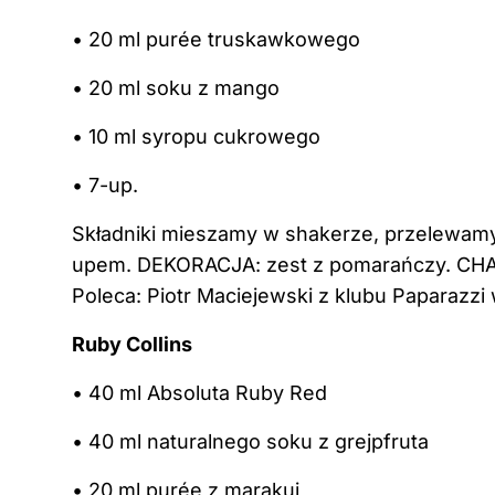
• 20 ml purée truskawkowego
• 20 ml soku z mango
• 10 ml syropu cukrowego
• 7-up.
Składniki mieszamy w shakerze, przelewamy 
upem. DEKORACJA: zest z pomarańczy. CHA
Poleca: Piotr Maciejewski z klubu Paparazzi 
Ruby Collins
• 40 ml Absoluta Ruby Red
• 40 ml naturalnego soku z grejpfruta
• 20 ml purée z marakui