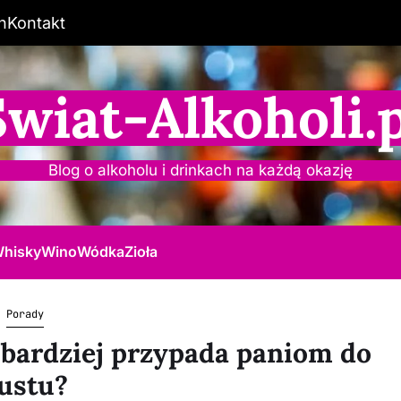
n
Kontakt
Świat-Alkoholi.p
Blog o alkoholu i drinkach na każdą okazję
hisky
Wino
Wódka
Zioła
Porady
ajbardziej przypada paniom do
ustu?