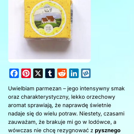
F
Pi
X
T
R
Li
W
a
nt
u
e
n
y
Uwielbiam parmezan – jego intensywny smak
c
er
m
d
k
k
oraz charakterystyczny, lekko orzechowy
e
e
bl
di
e
o
aromat sprawiają, że naprawdę świetnie
b
st
r
t
dI
p
nadaje się do wielu potraw. Niestety, czasami
o
n
zauważam, że brakuje mi go w lodówce, a
o
wówczas nie chcę rezygnować z
pysznego