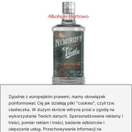
Zgodnie z europejskim prawem, mamy obowiązek
poinformować Cię jak działają pliki "cookies", czyli tzw.
Gdzie kupić Nemiroff: porównanie
ciasteczka. W dużym skrócie witryna prosi o zgodę na
sklepów i aktualne ceny
wykorzystanie Twoich danych. Spersonalizowane reklamy i
treści, pomiar reklam i treści, badanie odbiorców i
2026-08-03
ulepszanie usług. Przechowywanie informacji na