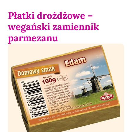
Płatki drożdżowe –
wegański zamiennik
parmezanu