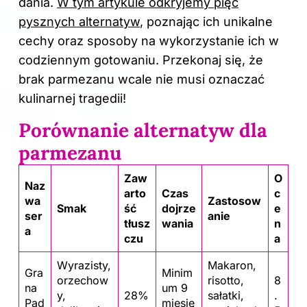
dania.
W tym artykule odkryjemy pięć
pysznych alternatyw
, poznając ich unikalne
cechy oraz sposoby na wykorzystanie ich w
codziennym gotowaniu. Przekonaj się, że
brak parmezanu wcale nie musi oznaczać
kulinarnej tragedii!
Porównanie alternatyw dla
parmezanu
Zaw
O
Naz
arto
Czas
c
wa
Zastosow
Smak
ść
dojrze
e
ser
anie
tłusz
wania
n
a
czu
a
Wyrazisty,
Makaron,
Gra
Minim
orzechow
risotto,
8
na
um 9
y,
28%
sałatki,
.
Pad
miesię