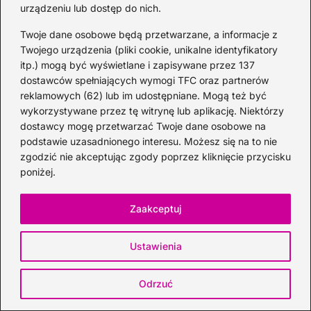
urządzeniu lub dostęp do nich.
Twoje dane osobowe będą przetwarzane, a informacje z
Twojego urządzenia (pliki cookie, unikalne identyfikatory
itp.) mogą być wyświetlane i zapisywane przez 137
dostawców spełniających wymogi TFC oraz partnerów
reklamowych (62) lub im udostępniane. Mogą też być
wykorzystywane przez tę witrynę lub aplikację. Niektórzy
dostawcy mogę przetwarzać Twoje dane osobowe na
podstawie uzasadnionego interesu. Możesz się na to nie
zgodzić nie akceptując zgody poprzez kliknięcie przycisku
poniżej.
Zaakceptuj
Alkohol na walentynki: 10 pomysłów na
Ustawienia
prezenty i drinki dla niej i dla niego
2026-08-01
Odrzuć