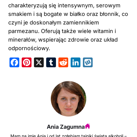
charakteryzują się intensywnym, serowym
smakiem i są bogate w białko oraz błonnik, co
czyni je doskonałym zamiennikiem
parmezanu. Oferują także wiele witamin i
minerałów, wspierając zdrowie oraz układ
odpornościowy.
F
Pi
X
T
R
Li
W
a
nt
u
e
n
y
c
er
m
d
k
k
e
e
bl
di
e
o
b
st
r
t
dI
p
o
n
o
Ania Zagumna
k
Mam na imię Ania i od lat zgłębiam tajniki świata alkoholi –