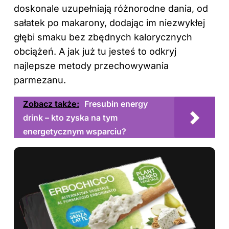
doskonale uzupełniają różnorodne dania, od
sałatek po makarony, dodając im niezwykłej
głębi smaku bez zbędnych kalorycznych
obciążeń. A jak już tu jesteś to odkryj
najlepsze metody przechowywania
parmezanu
.
Zobacz także:
Fresubin energy
drink – kto zyska na tym
energetycznym wsparciu?