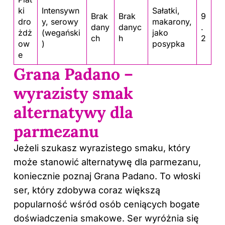
ki
Intensywn
Sałatki,
Brak
Brak
9
dro
y, serowy
makarony,
dany
danyc
.
żdż
(wegański
jako
ch
h
2
ow
)
posypka
e
Grana Padano –
wyrazisty smak
alternatywy dla
parmezanu
Jeżeli szukasz wyrazistego smaku, który
może stanowić alternatywę dla parmezanu,
koniecznie poznaj Grana Padano. To włoski
ser, który zdobywa coraz większą
popularność wśród osób ceniących bogate
doświadczenia smakowe. Ser wyróżnia się