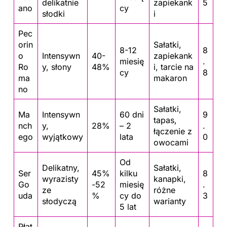
delikatnie
zapiekank
5
ano
cy
słodki
i
Pec
orin
Sałatki,
8-12
8
o
Intensywn
40-
zapiekank
miesię
.
Ro
y, słony
48%
i, tarcie na
cy
8
ma
makaron
no
Sałatki,
Ma
Intensywn
60 dni
9
tapas,
nch
y,
28%
– 2
.
łączenie z
ego
wyjątkowy
lata
0
owocami
Od
Delikatny,
Sałatki,
Ser
45%
kilku
8
wyrazisty
kanapki,
Go
-52
miesię
.
ze
różne
uda
%
cy do
3
słodyczą
warianty
5 lat
Płat