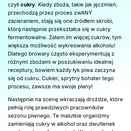
k
czyli
cukry
. Kiedy zboża, takie jak jęczmień,
przechodzą przez proces zwANY
zacieraniem, stają się one źródłem skrobi,
którą następnie przekształca się w cukry
fermentowalne. Zatem im więcej cukrów, tym
większa możliwość wykreowania alkoholu!
Dlatego browary często eksperymentują z
różnymi zbożami w poszukiwaniu idealnej
receptury, bowiem każdy łyk piwa zaczyna
się od cukru. Cukier, sprytny bohater tego
procesu, zawsze ma swoje plany!
Następnie na scenę wkraczają drożdże, które
pełnią rolę prawdziwych pracowników
sezonu piwnego. Te malutkie organizmy
zamieniają cukry w alkohol oraz dwutlenek