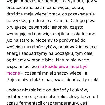
węgla podczas fermentacji. W sytuacji, gdy w
brzeczce znaleźć można więcej cukru,
drożdże mają więcej pracy, co przekłada się
na wyższą produkcję alkoholu. Dlatego piwa
o większej zawartości alkoholu często
wymagają od nas większej ilości składników
już na starcie. Możemy to porównać do
wyścigu maratończyków, ponieważ im więcej
energii zaopatrzymy na początku, tym dalej
będziemy w stanie biec. Naturalnie warto
wspomnieć, że
nie każde piwo musi być
mocne
– czasami mniej znaczy więcej, a
lżejsze piwa także mają swój nieodparty urok!
Jednak niezależnie od drożdży i cukrów,
ostateczne stężenie alkoholu zależy także od
czasu fermentacji oraz temperatury. Jeśli