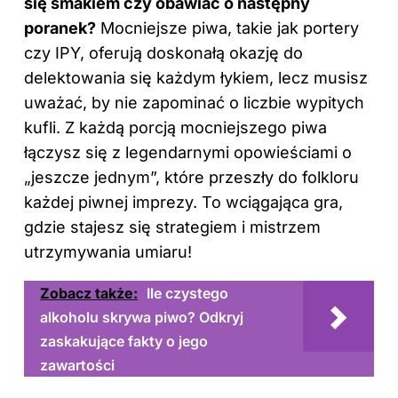
się smakiem czy obawiać o następny
poranek?
Mocniejsze piwa, takie jak portery
czy IPY, oferują doskonałą okazję do
delektowania się każdym łykiem, lecz musisz
uważać, by nie zapominać o liczbie wypitych
kufli. Z każdą porcją mocniejszego piwa
łączysz się z legendarnymi opowieściami o
„jeszcze jednym”, które przeszły do folkloru
każdej piwnej imprezy. To wciągająca gra,
gdzie stajesz się strategiem i mistrzem
utrzymywania umiaru!
Zobacz także:
Ile czystego
alkoholu skrywa piwo? Odkryj
zaskakujące fakty o jego
zawartości