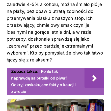
zaledwie 4-5% alkoholu, można śmiało pić je
na plaży, bez obaw o utratę zdolności do
przemywania piasku z naszych stóp. Ich
orzeźwiający, chmielowy smak czyni je
idealnymi na gorące letnie dni, a w razie
potrzeby, doskonale sprawdzą się jako
„zaprawa” przed bardziej ekstremalnymi
wyborami. Kto by pomyślał, że piwo tak łatwo
łączy się z relaksem?
Zobacz także:
Po ile tak
naprawdę są butelki od piwa?
Odkryj zaskakujące fakty o kaucji i
zwrocie