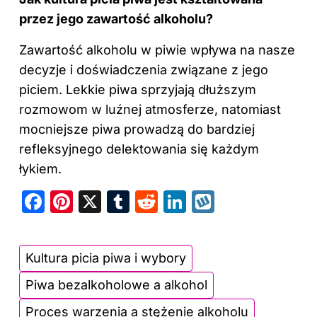
przez jego zawartość alkoholu?
Zawartość
alkoholu w
piwie wpływa na nasze
decyzje i doświadczenia związane z jego
piciem. Lekkie piwa sprzyjają dłuższym
rozmowom w luźnej atmosferze, natomiast
mocniejsze piwa prowadzą do bardziej
refleksyjnego delektowania się każdym
łykiem.
F
Pi
X
T
R
Li
W
a
nt
u
e
n
y
c
er
m
d
k
k
Kultura picia piwa i wybory
e
e
bl
di
e
o
Piwa bezalkoholowe a alkohol
b
st
r
t
dI
p
o
n
Proces warzenia a stężenie alkoholu