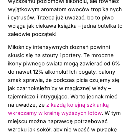
wyższemu poziomowi alkoholu, ale również
wyjątkowym aromatom owoców tropikalnych
i cytrusów. Trzeba już uważać, bo to piwo
wciąga jak ciekawa książka – jedna butelka to
zaledwie początek!
Miłośnicy intensywnych doznań powinni
skusić się na stouty i portery. Te mroczne
ikony piwnego świata mogą zawierać od 6%
do nawet 12% alkoholu! Ich bogaty, palony
smak sprawia, że podczas picia czujemy się
jak czarnoksiężnicy w magicznej wieży –
tajemniczo i intrygująco. Warto jednak mieć
na uwadze, że
z każdą kolejną szklanką
wkraczamy w krainę wyższych lotów
. W tym
miejscu można naprawdę potrzebować
wzroku jak sokół, aby nie wpaść w pułapkę