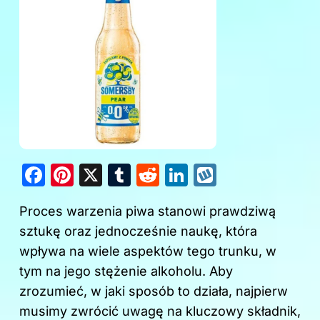
F
Pi
X
T
R
Li
W
a
nt
u
e
n
y
Proces warzenia piwa stanowi prawdziwą
c
er
m
d
k
k
sztukę oraz jednocześnie naukę, która
e
e
bl
di
e
o
wpływa na wiele aspektów tego trunku, w
b
st
r
t
dI
p
tym na jego stężenie alkoholu. Aby
o
n
zrozumieć, w jaki sposób to działa, najpierw
o
musimy zwrócić uwagę na kluczowy składnik,