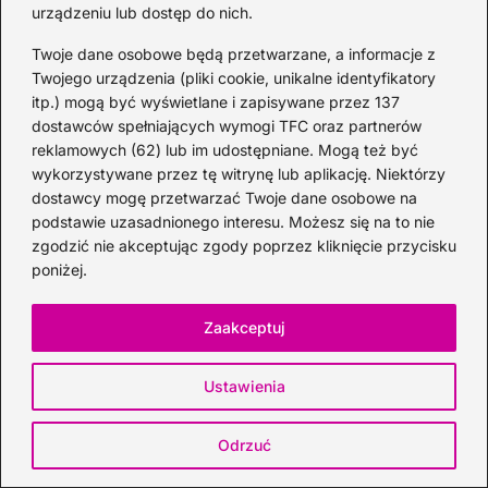
urządzeniu lub dostęp do nich.
Twoje dane osobowe będą przetwarzane, a informacje z
Twojego urządzenia (pliki cookie, unikalne identyfikatory
itp.) mogą być wyświetlane i zapisywane przez 137
dostawców spełniających wymogi TFC oraz partnerów
reklamowych (62) lub im udostępniane. Mogą też być
wykorzystywane przez tę witrynę lub aplikację. Niektórzy
Gdzie na piwo w Toruniu? Odkryj
dostawcy mogę przetwarzać Twoje dane osobowe na
najlepsze miejsca z wyjątkowym piwem
podstawie uzasadnionego interesu. Możesz się na to nie
2026-07-01
zgodzić nie akceptując zgody poprzez kliknięcie przycisku
poniżej.
Zaakceptuj
Ustawienia
Odrzuć